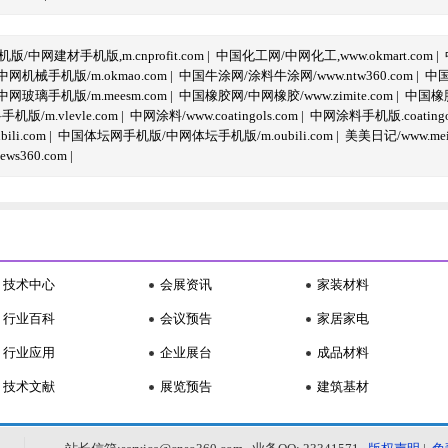
/中网建材手机版,m.cnprofit.com
|
中国化工网/中网化工,www.okmart.com
|
机械手机版/m.okmao.com
|
中国牛涂网/涂料牛涂网/www.ntw360.com
|
中国
玻璃手机版/m.meesm.com
|
中国橡胶网/中网橡胶/www.zimite.com
|
中国橡胶
/m.vlevle.com
|
中网涂料/www.coatingols.com
|
中网涂料手机版.coatingol
li.com
|
中国体坛网手机版/中网体坛手机版/m.oubili.com
|
美美日记/www.meime
ws360.com
|
技术中心
会展资讯
家装材料
行业百科
会议预告
家居家电
行业应用
企业展台
成品材料
技术文献
展览预告
建筑基材