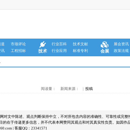
商道
市场评论
行业百科
技术文献
展会资讯
资讯
工程招标
行业应用
标准专利
政策法规
技术
会展
息
阅读量： 新闻来源： |
投稿
本网对文中陈述、观点判断保持中立，不对所包含内容的准确性、可靠性或完整
目的在于传递更多信息，并不代表本网赞同其观点和对其真实性负责。如因作
com | 客服QQ：23341571