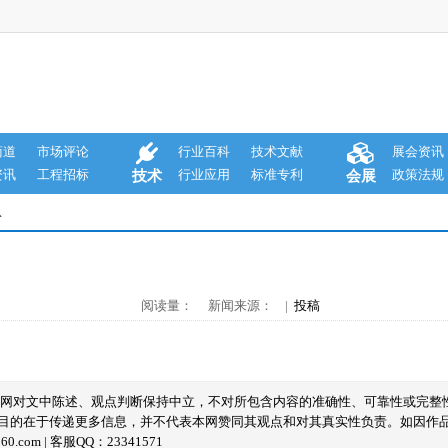
商道
市场评论
行业百科
技术文献
展会资讯
资讯
工程招标
行业应用
标准专利
政策法规
技术
会展
息
阅读量： 新闻来源： |
投稿
本网对文中陈述、观点判断保持中立，不对所包含内容的准确性、可靠性或完整
目的在于传递更多信息，并不代表本网赞同其观点和对其真实性负责。如因作
com | 客服QQ：23341571