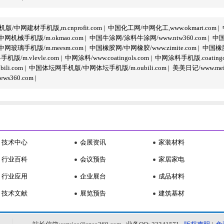
/中网建材手机版,m.cnprofit.com
|
中国化工网/中网化工,www.okmart.com
|
机械手机版/m.okmao.com
|
中国牛涂网/涂料牛涂网/www.ntw360.com
|
中国
玻璃手机版/m.meesm.com
|
中国橡胶网/中网橡胶/www.zimite.com
|
中国橡胶
/m.vlevle.com
|
中网涂料/www.coatingols.com
|
中网涂料手机版.coatingol
li.com
|
中国体坛网手机版/中网体坛手机版/m.oubili.com
|
美美日记/www.meime
ws360.com
|
技术中心
会展资讯
家装材料
行业百科
会议预告
家居家电
行业应用
企业展台
成品材料
技术文献
展览预告
建筑基材