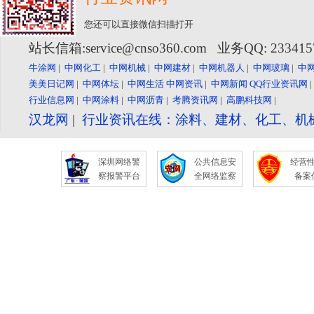
您还可以直接微信扫描打开
站长信箱:service@cnso360.com 业务QQ: 23341
牛涂网
|
中网化工
|
中网机械
|
中网建材
|
中网机器人
|
中网玻璃
|
中
美美日记网
|
中网体坛
|
中网生活
中网资讯
|
中网新闻
QQ行业资讯网
行业信息网
|
中网涂料
|
中网沥青
|
考腾资讯网
|
高鹏科技网
|
汉龙网
|
行业资讯在线：涂料、建材、化工、机
深圳网络警
公共信息安
经营
察报警平台
全网络监察
备案