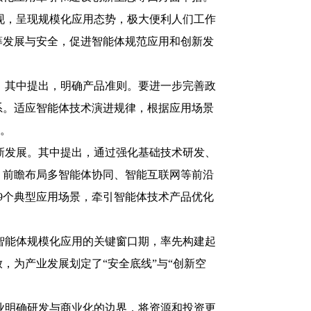
，呈现规模化应用态势，极大便利人们工作
筹发展与安全，促进智能体规范应用和创新发
其中提出，明确产品准则。要进一步完善政
系。适应智能体技术演进规律，根据应用场景
”。
发展。其中提出，通过强化基础技术研发、
。前瞻布局多智能体协同、智能互联网等前沿
9个典型应用场景，牵引智能体技术产品优化
能体规模化应用的关键窗口期，率先构建起
，为产业发展划定了“安全底线”与“创新空
明确研发与商业化的边界，将资源和投资更