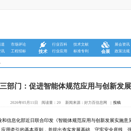
商道
市场评论
行业百科
技术文献
展会资讯
资讯
工程招标
行业应用
标准专利
政策法规
技术
会展
息
三部门：促进智能体规范应用与创新发
2026年05月11日 阅读量：20 新闻来源：好力百信息网 |
投稿
信息化部近日联合印发《智能体规范应用与创新发展实施意见
、应用牵引的基本原则，并提出夯实发展基础、守牢安全底线、