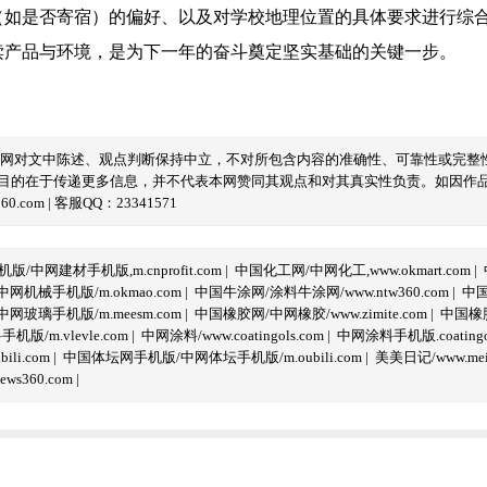
（如是否寄宿）的偏好、以及对学校地理位置的具体要求进行综
读产品与环境，是为下一年的奋斗奠定坚实基础的关键一步。
本网对文中陈述、观点判断保持中立，不对所包含内容的准确性、可靠性或完整
目的在于传递更多信息，并不代表本网赞同其观点和对其真实性负责。如因作
com | 客服QQ：23341571
/中网建材手机版,m.cnprofit.com
|
中国化工网/中网化工,www.okmart.com
|
机械手机版/m.okmao.com
|
中国牛涂网/涂料牛涂网/www.ntw360.com
|
中国
玻璃手机版/m.meesm.com
|
中国橡胶网/中网橡胶/www.zimite.com
|
中国橡胶
/m.vlevle.com
|
中网涂料/www.coatingols.com
|
中网涂料手机版.coatingol
li.com
|
中国体坛网手机版/中网体坛手机版/m.oubili.com
|
美美日记/www.meime
ws360.com
|