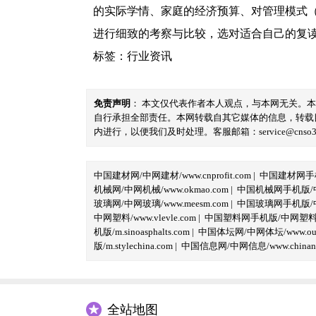
的实际学情、家庭的经济预算、对管理模式
进行细致的考察与比较，选对适合自己的复
标签：
行业资讯
免责声明
： 本文仅代表作者本人观点，与本网无关。
自行承担全部责任。本网转载自其它媒体的信息，转载
内进行，以便我们及时处理。客服邮箱：service@cnso360.
中国建材网/中网建材/www.cnprofit.com
|
中国建材网手机版
机械网/中网机械/www.okmao.com
|
中国机械网手机版/中网
玻璃网/中网玻璃/www.meesm.com
|
中国玻璃网手机版/中网
中网塑料/www.vlevle.com
|
中国塑料网手机版/中网塑料手机版
机版/m.sinoasphalts.com
|
中国体坛网/中网体坛/www.oubi
版/m.stylechina.com
|
中国信息网/中网信息/www.chinane
全站地图