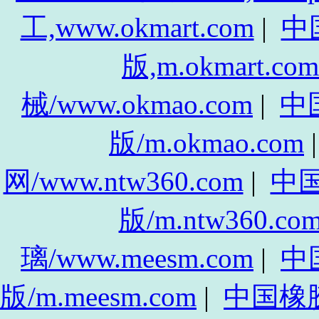
工,www.okmart.com
|
中
版,m.okmart.com
械/www.okmao.com
|
中
版/m.okmao.com
网/www.ntw360.com
|
中
版/m.ntw360.co
璃/www.meesm.com
|
中
版/m.meesm.com
|
中国橡胶网