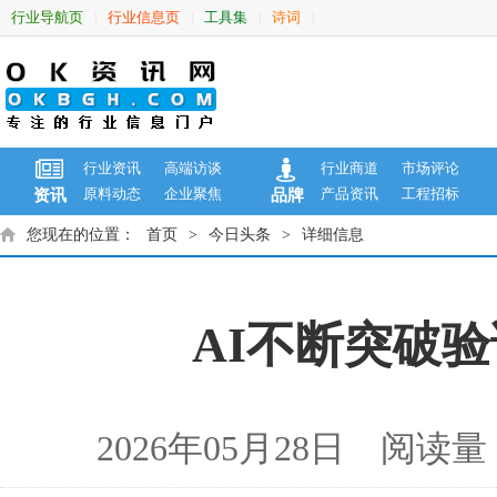
行业导航页
行业信息页
工具集
诗词
|
|
|
|
行业资讯
高端访谈
行业商道
市场评论
原料动态
企业聚焦
产品资讯
工程招标
资讯
品牌
您现在的位置：
首页
>
今日头条
>
详细信息
AI不断突破
2026年05月28日 阅