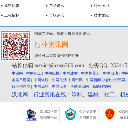
原料动态
产品资讯
行业应用
工程招标
市场评论
技术文献
扫描二维码，获取手机版最新资讯
行业资讯网
您还可以直接微信扫描打开
站长信箱:service@cnso360.com 业务QQ: 23341
牛涂网
|
中网化工
|
中网机械
|
中网建材
|
中网机器人
|
中网玻璃
|
中
美美日记网
|
中网体坛
|
中网生活
中网资讯
|
中网新闻
QQ行业资讯网
行业信息网
|
中网涂料
|
中网沥青
|
考腾资讯网
|
高鹏科技网
|
汉龙网
|
行业资讯在线：涂料、建材、化工、机
深圳网络警
公共信息安
经营
察报警平台
全网络监察
备案