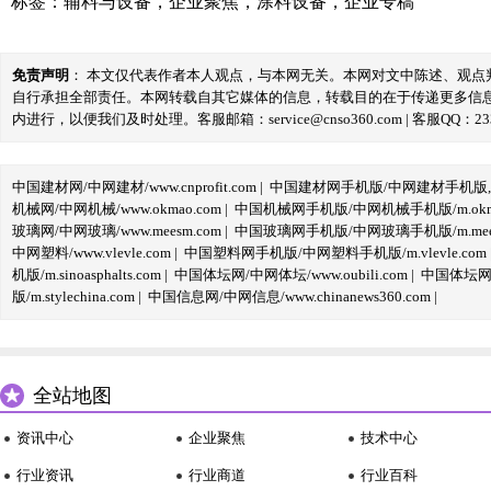
标签：
辅料与设备
，
企业聚焦
，
涂料设备
，
企业专稿
免责声明
： 本文仅代表作者本人观点，与本网无关。本网对文中陈述、观
自行承担全部责任。本网转载自其它媒体的信息，转载目的在于传递更多信
内进行，以便我们及时处理。客服邮箱：service@cnso360.com | 客服QQ：233
中国建材网/中网建材/www.cnprofit.com
|
中国建材网手机版/中网建材手机版,m.cnp
机械网/中网机械/www.okmao.com
|
中国机械网手机版/中网机械手机版/m.okma
玻璃网/中网玻璃/www.meesm.com
|
中国玻璃网手机版/中网玻璃手机版/m.mees
中网塑料/www.vlevle.com
|
中国塑料网手机版/中网塑料手机版/m.vlevle.com
机版/m.sinoasphalts.com
|
中国体坛网/中网体坛/www.oubili.com
|
中国体坛网手
版/m.stylechina.com
|
中国信息网/中网信息/www.chinanews360.com
|
全站地图
资讯中心
企业聚焦
技术中心
行业资讯
行业商道
行业百科