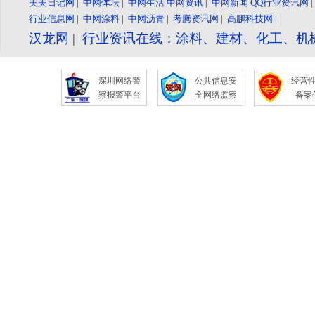
美美日记网
|
中网体坛
|
中网生活
中网资讯
|
中网新闻
QQ行业资讯网
行业信息网
|
中网涂料
|
中网沥青
|
考腾资讯网
|
高鹏科技网
|
汉龙网
|
行业资讯在线：涂料、建材、化工、机
深圳网络警
公共信息安
经营
察报警平台
全网络监察
备案