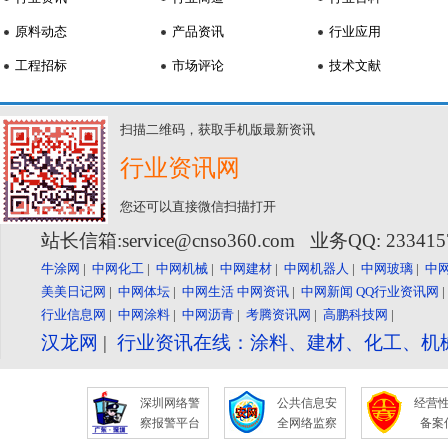
原料动态
产品资讯
行业应用
工程招标
市场评论
技术文献
扫描二维码，获取手机版最新资讯
行业资讯网
您还可以直接微信扫描打开
站长信箱:service@cnso360.com 业务QQ: 23341
牛涂网
|
中网化工
|
中网机械
|
中网建材
|
中网机器人
|
中网玻璃
|
中
美美日记网
|
中网体坛
|
中网生活
中网资讯
|
中网新闻
QQ行业资讯网
行业信息网
|
中网涂料
|
中网沥青
|
考腾资讯网
|
高鹏科技网
|
汉龙网
|
行业资讯在线：涂料、建材、化工、机
深圳网络警
公共信息安
经营
察报警平台
全网络监察
备案