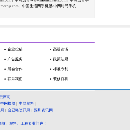
s.com
|
中网沥青/www.sinoasphalts.com
|
中网沥青手
iriji.com
|
中国生活网手机版/中网时尚手机
企业投稿
高端访谈
广告服务
政策法规
展会合作
标准专利
联系我们
装修百科
责声明
|
中网橡胶
|
中网塑料
|
讯网
|
合亚嗒资讯网
|
深圳资讯网
|
橡胶、塑料、工程专业门户！