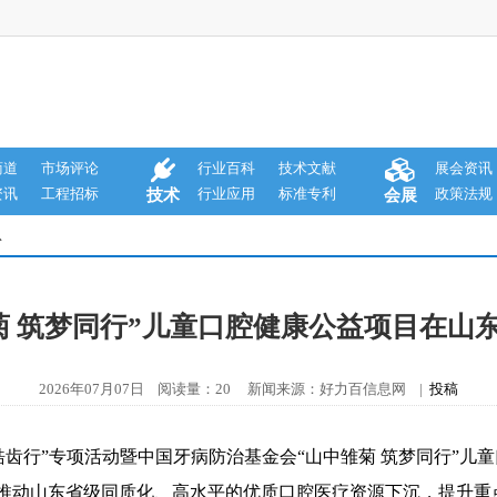
商道
市场评论
行业百科
技术文献
展会资讯
资讯
工程招标
行业应用
标准专利
政策法规
技术
会展
息
菊 筑梦同行”儿童口腔健康公益项目在山
2026年07月07日 阅读量：20 新闻来源：好力百信息网 |
投稿
·皓齿行”专项活动暨中国牙病防治基金会“山中雏菊 筑梦同行”
，推动山东省级同质化、高水平的优质口腔医疗资源下沉，提升