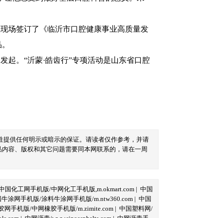
现场签订了《临沂市口腔健康事业高质量发
品。
起。“沂蒙·皓齿行”专项活动是山东省口腔
性提供任何明示或暗示的保证。请读者仅作参考，并请
品内容、版权和其它问题需要同本网联系的，请在一周
中国化工网手机版/中网化工手机版,m.okmart.com
|
中国
牛涂网手机版/涂料牛涂网手机版/m.ntw360.com
|
中国
网手机版/中网橡胶手机版/m.zimite.com
|
中国塑料网/