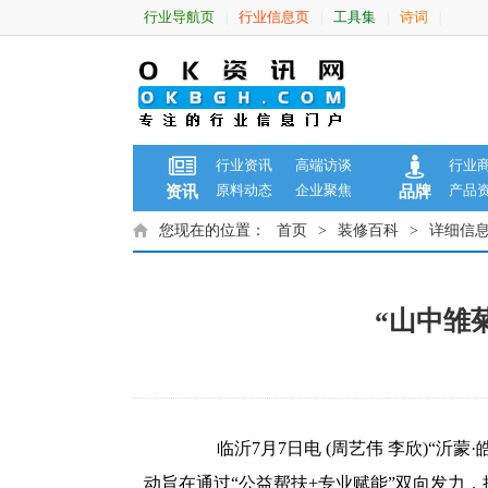
行业导航页
行业信息页
工具集
诗词
|
|
|
|
行业资讯
高端访谈
行业
原料动态
企业聚焦
产品
资讯
品牌
您现在的位置：
首页
>
装修百科
>
详细信
“山中雏
临沂7月7日电 (周艺伟 李欣)“沂蒙
动旨在通过“公益帮扶+专业赋能”双向发力