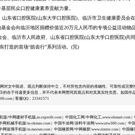
升基层民众口腔健康素养贡献力量。
东省口腔医院(山东大学口腔医院)、临沂市卫生健康委员会在
基金会向临沂地区捐赠价值近20万元人民币的专项公益活动物
、临沂市人民政府、山东省口腔医院(山东大学口腔医院)共同发
东打造的首场“皓齿行”系列活动。(完)
本网对文中陈述、观点判断保持中立，不对所包含内容的准确性、可靠性或完整
目的在于传递更多信息，并不代表本网赞同其观点和对其真实性负责。如因作
com | 客服QQ：23341571
/中网建材手机版,m.cnprofit.com
|
中国化工网/中网化工,www.okmart.com
|
机械手机版/m.okmao.com
|
中国牛涂网/涂料牛涂网/www.ntw360.com
|
中国
玻璃手机版/m.meesm.com
|
中国橡胶网/中网橡胶/www.zimite.com
|
中国橡胶