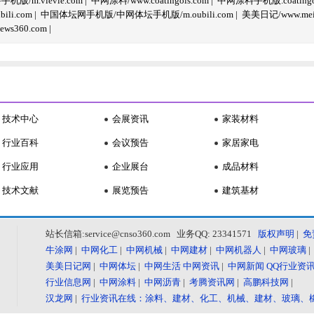
/m.vlevle.com
|
中网涂料/www.coatingols.com
|
中网涂料手机版.coatingol
li.com
|
中国体坛网手机版/中网体坛手机版/m.oubili.com
|
美美日记/www.meime
ws360.com
|
技术中心
会展资讯
家装材料
行业百科
会议预告
家居家电
行业应用
企业展台
成品材料
技术文献
展览预告
建筑基材
站长信箱:service@cnso360.com 业务QQ: 23341571
版权声明
|
免
牛涂网
|
中网化工
|
中网机械
|
中网建材
|
中网机器人
|
中网玻璃
美美日记网
|
中网体坛
|
中网生活
中网资讯
|
中网新闻
QQ行业资
行业信息网
|
中网涂料
|
中网沥青
|
考腾资讯网
|
高鹏科技网
|
汉龙网
|
行业资讯在线：涂料、建材、化工、机械、建材、玻璃、