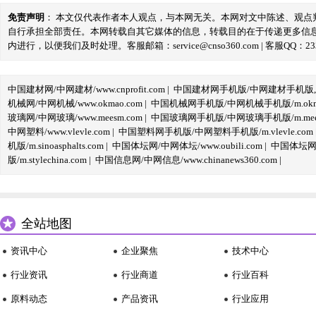
免责声明
： 本文仅代表作者本人观点，与本网无关。本网对文中陈述、观
自行承担全部责任。本网转载自其它媒体的信息，转载目的在于传递更多信
内进行，以便我们及时处理。客服邮箱：service@cnso360.com | 客服QQ：233
中国建材网/中网建材/www.cnprofit.com
|
中国建材网手机版/中网建材手机版,m.cnp
机械网/中网机械/www.okmao.com
|
中国机械网手机版/中网机械手机版/m.okma
玻璃网/中网玻璃/www.meesm.com
|
中国玻璃网手机版/中网玻璃手机版/m.mees
中网塑料/www.vlevle.com
|
中国塑料网手机版/中网塑料手机版/m.vlevle.com
机版/m.sinoasphalts.com
|
中国体坛网/中网体坛/www.oubili.com
|
中国体坛网手
版/m.stylechina.com
|
中国信息网/中网信息/www.chinanews360.com
|
全站地图
资讯中心
企业聚焦
技术中心
行业资讯
行业商道
行业百科
原料动态
产品资讯
行业应用