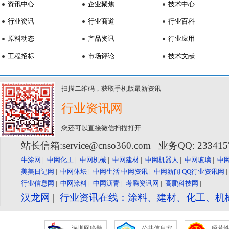
资讯中心
企业聚焦
技术中心
行业资讯
行业商道
行业百科
原料动态
产品资讯
行业应用
工程招标
市场评论
技术文献
扫描二维码，获取手机版最新资讯
行业资讯网
您还可以直接微信扫描打开
站长信箱:service@cnso360.com 业务QQ: 23341
牛涂网
|
中网化工
|
中网机械
|
中网建材
|
中网机器人
|
中网玻璃
|
中
美美日记网
|
中网体坛
|
中网生活
中网资讯
|
中网新闻
QQ行业资讯网
行业信息网
|
中网涂料
|
中网沥青
|
考腾资讯网
|
高鹏科技网
|
汉龙网
|
行业资讯在线：涂料、建材、化工、机
深圳网络警
公共信息安
经营