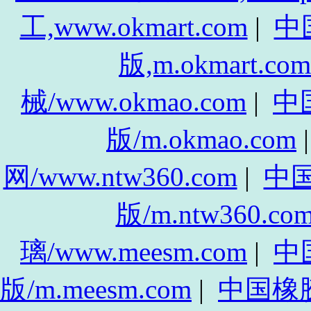
工,www.okmart.com
|
中
版,m.okmart.com
械/www.okmao.com
|
中
版/m.okmao.com
网/www.ntw360.com
|
中
版/m.ntw360.co
璃/www.meesm.com
|
中
版/m.meesm.com
|
中国橡胶网