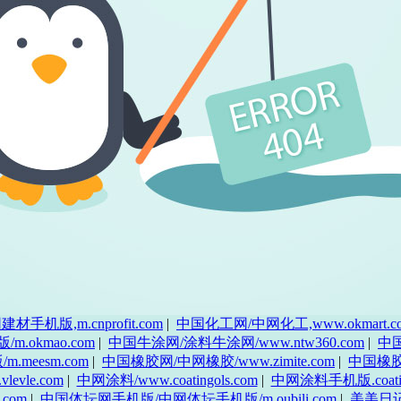
机版,m.cnprofit.com
|
中国化工网/中网化工,www.okmart.c
okmao.com
|
中国牛涂网/涂料牛涂网/www.ntw360.com
|
中国
meesm.com
|
中国橡胶网/中网橡胶/www.zimite.com
|
中国橡胶网
vle.com
|
中网涂料/www.coatingols.com
|
中网涂料手机版.coating
com
|
中国体坛网手机版/中网体坛手机版/m.oubili.com
|
美美日记/w