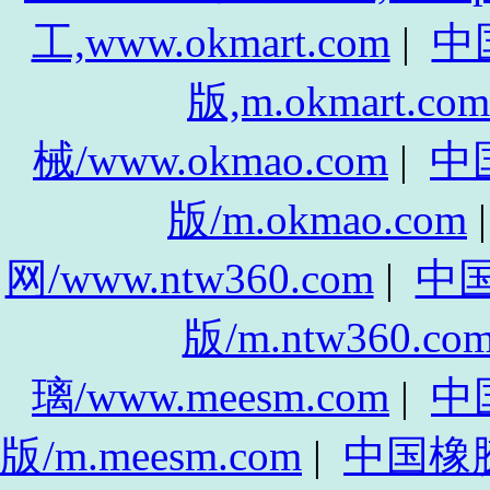
工,www.okmart.com
|
中
版,m.okmart.com
械/www.okmao.com
|
中
版/m.okmao.com
网/www.ntw360.com
|
中
版/m.ntw360.co
璃/www.meesm.com
|
中
版/m.meesm.com
|
中国橡胶网