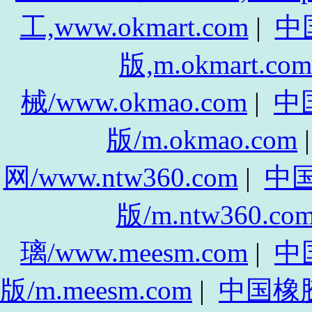
工,www.okmart.com
|
中
版,m.okmart.com
械/www.okmao.com
|
中
版/m.okmao.com
网/www.ntw360.com
|
中
版/m.ntw360.co
璃/www.meesm.com
|
中
版/m.meesm.com
|
中国橡胶网