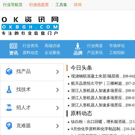
行业导航页
行业信息页
工具集
诗词
|
|
|
|
行业资讯
高端访谈
行业商道
市场评论
原料动态
企业聚焦
产品资讯
工程招标
资讯
品牌
今日头条
找产品
现浇钢筋混凝土夹层/隔层搭... [08-04]
航天品质恒久守护｜三棵树超... [07-28
找技术
浙江人形机器人加速多场景应... [08-03
浙江人形机器人加速多场景应... [08-03
浙江人形机器人加速多场景应... [08-03
招人才
原料动态
钛白粉：出口回暖，增长能否延... [11-
克难题
9月份化学原料和化学制品制... [10-24