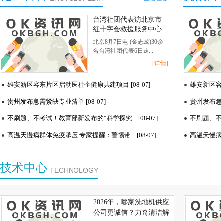
台湾社团代表访北京市
红十字会救援服务中心
共话防震减灾
北京8月7日电 (金志成)30余
名台湾社团代表6日走...
[详情]
雄安新区容东片区启动医社企健康共建项目 [08-07]
雄安新区容
贵州发布急需紧缺专业清单 [08-07]
贵州发布急需
不刷题、不考试！教育部新发布的“科学探究... [08-07]
不刷题、不考
高温天慢病群体免疫承压 专家提醒：警惕带... [08-07]
高温天慢病群
技术中心
TECHNOLOGY
2026年，哪家洗地机供应
公司更诚信？力奇清洁解